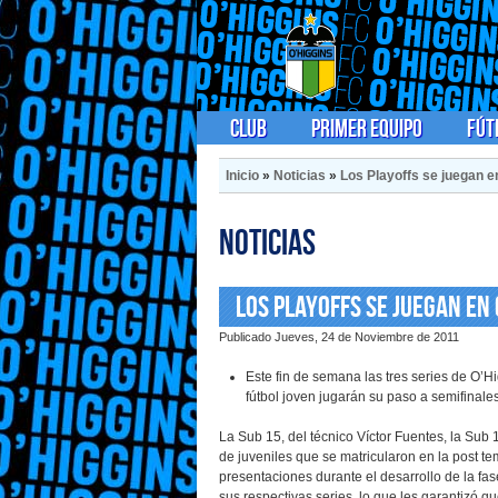
Club
Primer Equipo
Fút
Inicio
»
Noticias
»
Los Playoffs se juegan e
Noticias
Los Playoffs se juegan en
Publicado Jueves, 24 de Noviembre de 2011
Este fin de semana las tres series de O’Hig
fútbol joven jugarán su paso a semifinale
La Sub 15, del técnico Víctor Fuentes, la Sub 
de juveniles que se matricularon en la post t
presentaciones durante el desarrollo de la fase
sus respectivas series, lo que les garantizó qu