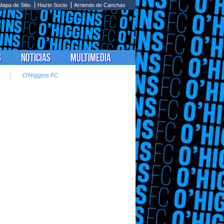
Mapa de Sitio
Hazte Socio
Arriendo de Canchas
s
Noticias
Multimedia
O'Higgins FC