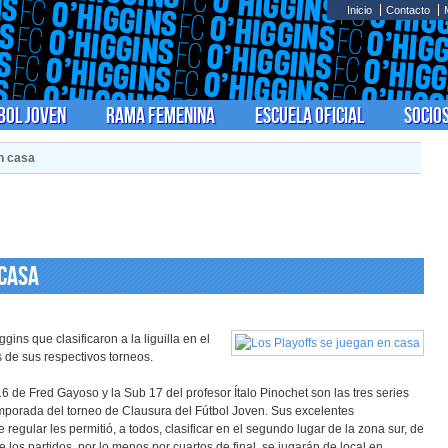
Inicio
Contacto
bol Joven
Rama Femenina
Escuela Oficial
Socio
n casa
 casa
gins que clasificaron a la liguilla en el
s de sus respectivos torneos.
16 de Fred Gayoso y la Sub 17 del profesor Ítalo Pinochet son las tres series
emporada del torneo de Clausura del Fútbol Joven. Sus excelentes
 regular les permitió, a todos, clasificar en el segundo lugar de la zona sur, de
e los partidos, por lo menos por cuartos de final, se jugarán de local en