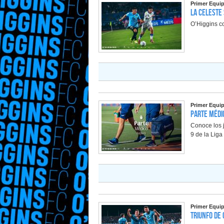
Primer Equi
La Celeste 
O’Higgins co
Primer Equi
Parte Médic
Conoce los j
9 de la Lig
Primer Equi
Triunfo de