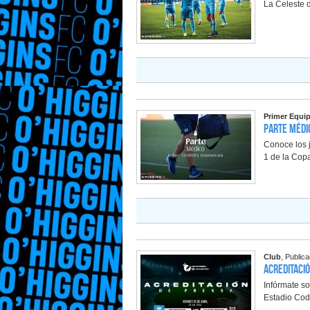
La Celeste d
Primer Equi
Parte Médic
Conoce los j
1 de la Co
Club
, Public
Acreditació
Infórmate so
Estadio Cod