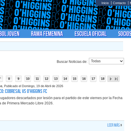
Inicio
Contacto
bol Joven
Rama Femenina
Escuela Oficial
Socio
Buscar Noticias de:
7
8
9
10
11
12
13
14
15
16
17
18
po
, Publicado el Domingo, 19 de Abril de 2026
o: Cobresal vs O'Higgins FC
ugadores descartados por lesión para el partido de este viernes por la Fecha
ga de Primera Mercado Libre 2026.
Leer más
»