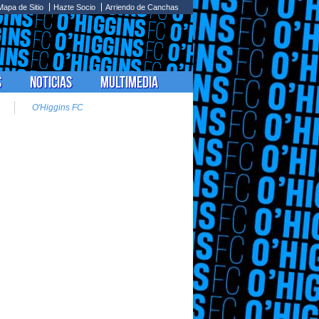
Mapa de Sitio
Hazte Socio
Arriendo de Canchas
s
Noticias
Multimedia
O'Higgins FC