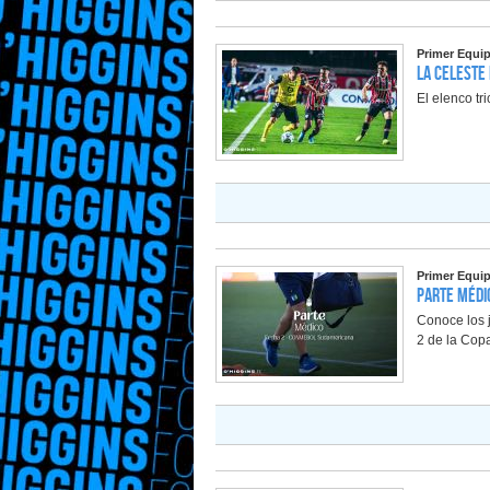
Primer Equi
La Celeste
El elenco tr
Primer Equi
Parte Médic
Conoce los j
2 de la Co