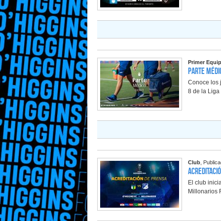
Primer Equi
Parte Médic
Conoce los j
8 de la Lig
Club
, Public
Acreditaci
El club inic
Millonarios 