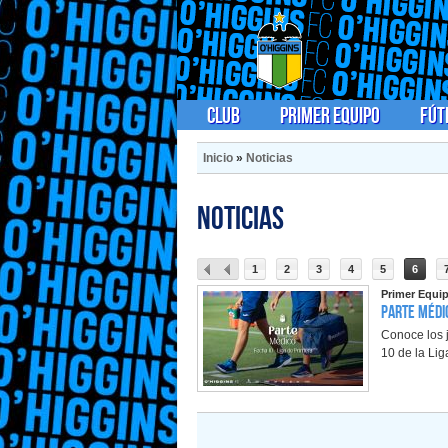
Club
Primer Equipo
Fút
Inicio
»
Noticias
Noticias
1
2
3
4
5
6
Primer Equi
Parte Médic
Conoce los j
10 de la Li