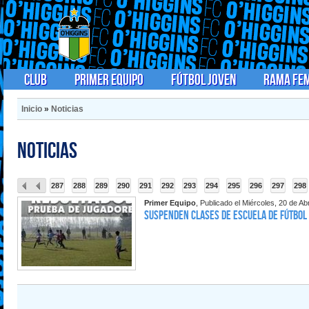
Club
Primer Equipo
Fútbol Joven
Rama Fe
Inicio
»
Noticias
Noticias
287
288
289
290
291
292
293
294
295
296
297
298
Primer Equipo
, Publicado el Miércoles, 20 de Ab
Suspenden clases de Escuela de Fútbol