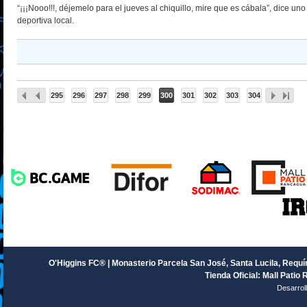
“¡¡¡Nooo!!!, déjemelo para el jueves al chiquillo, mire que es cábala”, dice 
deportiva local.
295
296
297
298
299
300
301
302
303
304
O'Higgins FC® | Monasterio Parcela San José, Santa Lucila, Requín
Tienda Oficial: Mall Patio 
Desarrol