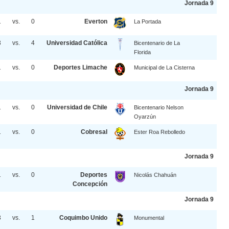
Jornada 9
1
vs.
0
Everton
La Portada
3
vs.
4
Universidad Católica
Bicentenario de La
Florida
1
vs.
0
Deportes Limache
Municipal de La Cisterna
Jornada 9
1
vs.
0
Universidad de Chile
Bicentenario Nelson
Oyarzún
1
vs.
0
Cobresal
Ester Roa Rebolledo
Jornada 9
1
vs.
0
Deportes
Nicolás Chahuán
Concepción
Jornada 9
3
vs.
1
Coquimbo Unido
Monumental