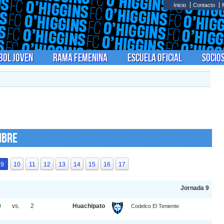
Inicio
Contacto
bol Joven
Rama Femenina
Escuela Oficial
Socio
ibre
9
10
11
12
13
14
15
16
17
Jornada 9
0
vs.
2
Huachipato
Codelco El Teniente