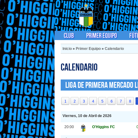
Club
Primer Equipo
Fút
Inicio
»
Primer Equipo
»
Calendario
Calendario
Liga de Primera Mercado L
1
2
3
4
5
6
7
8
Viernes, 10 de Abril de 2026
20:00
O'Higgins FC