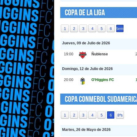
Copa de La Liga
1
2
3
4
5
6
Semi
Jueves, 09 de Julio de 2026
19:00
Ñublense
Domingo, 12 de Julio de 2026
20:00
O'Higgins FC
Copa CONMEBOL Sudameri
1
2
3
4
5
6
8ºs
Martes, 26 de Mayo de 2026