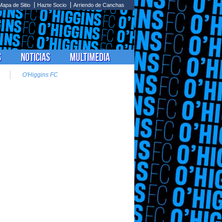
Mapa de Sitio
Hazte Socio
Arriendo de Canchas
s
Noticias
Multimedia
O'Higgins FC