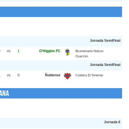
Jornada SemiFinal
2
vs.
1
O'Higgins FC
Bicentenario Nelson
Oyarzún
Jornada SemiFinal
1
vs.
0
Ñublense
Codelco El Teniente
cana
Jornada 6