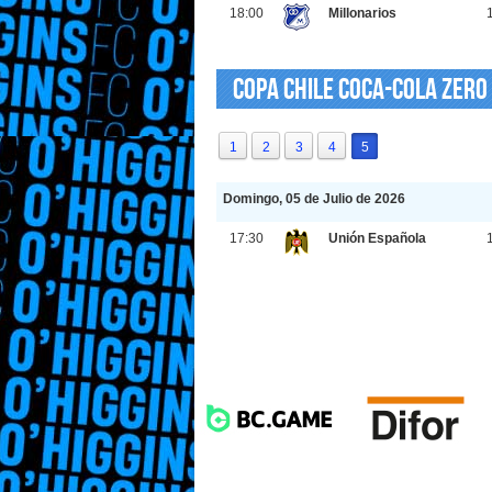
18:00
Millonarios
Copa Chile Coca-Cola Zero
1
2
3
4
5
Domingo, 05 de Julio de 2026
17:30
Unión Española