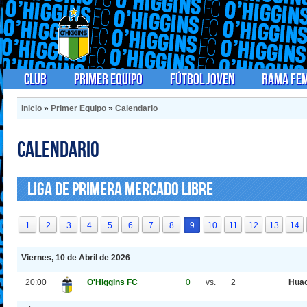
Club
Primer Equipo
Fútbol Joven
Rama Fe
Inicio
»
Primer Equipo
»
Calendario
Calendario
Liga de Primera Mercado Libre
1
2
3
4
5
6
7
8
9
10
11
12
13
14
Viernes, 10 de Abril de 2026
20:00
O'Higgins FC
0
vs.
2
Huac