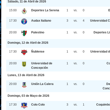
Sábado, 11 de Abril de 2026
15:00
Deportes La Serena
1
vs.
0
E
17:30
Audax Italiano
3
vs.
4
Universidad C
20:00
Palestino
1
vs.
0
Deportes L
Domingo, 12 de Abril de 2026
17:30
Ñublense
1
vs.
0
Universidad d
20:00
Universidad de
1
vs.
0
Co
Concepción
Lunes, 13 de Abril de 2026
20:00
Unión La Calera
1
vs.
0
De
Conc
Domingo, 03 de Mayo de 2026
17:30
Colo Colo
3
vs.
1
Coquimbo