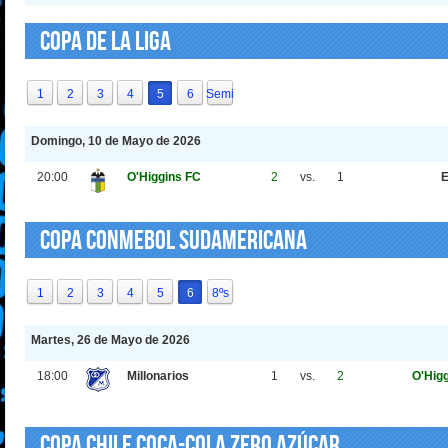
Copa de La Liga
1
2
3
4
5
6
Semi
Domingo, 10 de Mayo de 2026
20:00
O'Higgins FC
2
vs.
1
E
Copa CONMEBOL Sudamericana
1
2
3
4
5
6
8ºs
Martes, 26 de Mayo de 2026
18:00
Millonarios
1
vs.
2
O'Hig
Copa Chile Coca-Cola Zero Azúcar