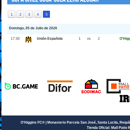
1
2
3
4
5
Domingo, 05 de Julio de 2026
17:30
Unión Española
1
vs.
2
O'Hig
O'Higgins FC® | Monasterio Parcela San José, Santa Lucila, Requín
Tienda Oficial: Mall Patio 