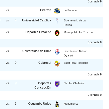
Jornada 9
1
vs.
0
Everton
La Portada
3
vs.
4
Universidad Católica
Bicentenario de La
Florida
1
vs.
0
Deportes Limache
Municipal de La Cisterna
Jornada 9
1
vs.
0
Universidad de Chile
Bicentenario Nelson
Oyarzún
1
vs.
0
Cobresal
Ester Roa Rebolledo
Jornada 9
1
vs.
0
Deportes
Nicolás Chahuán
Concepción
Jornada 9
3
vs.
1
Coquimbo Unido
Monumental