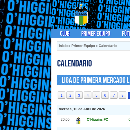
Club
Primer Equipo
Fút
Inicio
»
Primer Equipo
»
Calendario
Calendario
Liga de Primera Mercado L
1
2
3
4
5
6
7
8
Viernes, 10 de Abril de 2026
20:00
O'Higgins FC