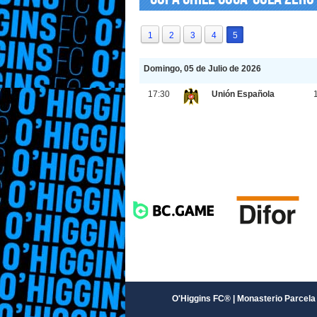
1
2
3
4
5
Domingo, 05 de Julio de 2026
17:30
Unión Española
O'Higgins FC® | Monasterio Parcela 