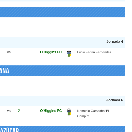
Jornada 4
1
vs.
1
O'Higgins FC
Lucio Fariña Fernández
cana
Jornada 6
1
vs.
2
O'Higgins FC
Nemesio Camacho 'El
Campín'
 Azúcar