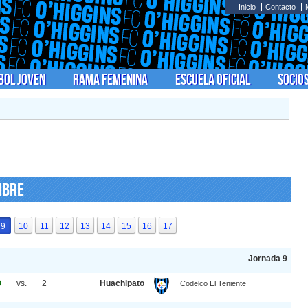
Inicio
Contacto
bol Joven
Rama Femenina
Escuela Oficial
Socio
ibre
9
10
11
12
13
14
15
16
17
Jornada 9
0
vs.
2
Huachipato
Codelco El Teniente