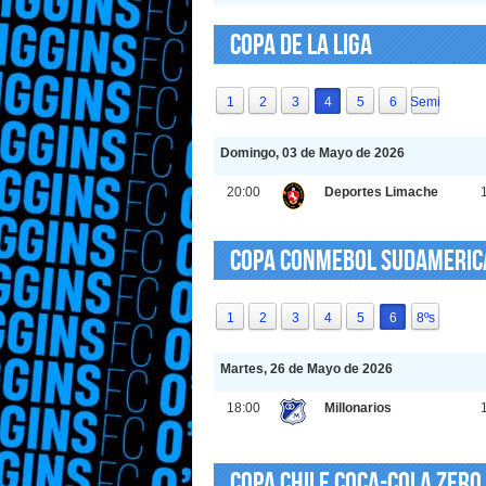
Copa de La Liga
1
2
3
4
5
6
Semi
Domingo, 03 de Mayo de 2026
20:00
Deportes Limache
Copa CONMEBOL Sudameri
1
2
3
4
5
6
8ºs
Martes, 26 de Mayo de 2026
18:00
Millonarios
Copa Chile Coca-Cola Zero