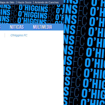
Mapa de Sitio
Hazte Socio
Arriendo de Canchas
s
Noticias
Multimedia
O'Higgins FC