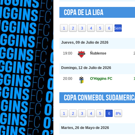
Copa de La Liga
1
2
3
4
5
6
Semi
Jueves, 09 de Julio de 2026
19:00
Ñublense
Domingo, 12 de Julio de 2026
20:00
O'Higgins FC
Copa CONMEBOL Sudameri
1
2
3
4
5
6
8ºs
Martes, 26 de Mayo de 2026