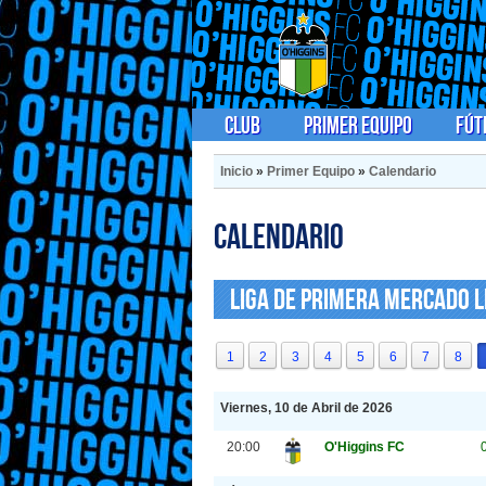
Club
Primer Equipo
Fút
Inicio
»
Primer Equipo
»
Calendario
Calendario
Liga de Primera Mercado L
1
2
3
4
5
6
7
8
Viernes, 10 de Abril de 2026
20:00
O'Higgins FC