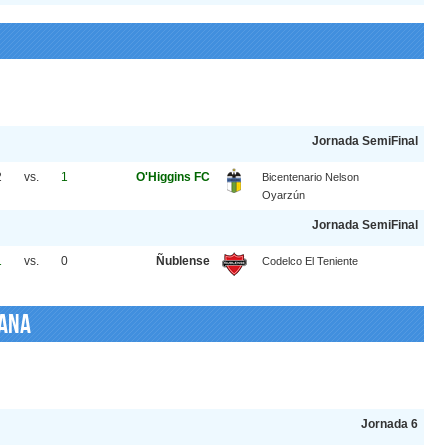
Jornada SemiFinal
2
vs.
1
O'Higgins FC
Bicentenario Nelson
Oyarzún
Jornada SemiFinal
1
vs.
0
Ñublense
Codelco El Teniente
cana
Jornada 6