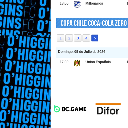
18:00
Millonarios
Copa Chile Coca-Cola Zero
1
2
3
4
5
Domingo, 05 de Julio de 2026
17:30
Unión Española