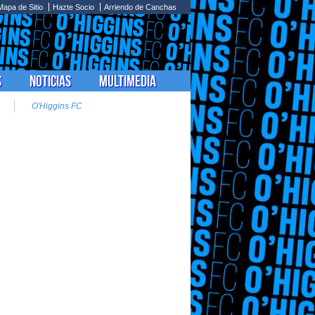
Mapa de Sitio
Hazte Socio
Arriendo de Canchas
s
Noticias
Multimedia
O'Higgins FC