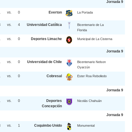
Jornada 9
1
vs.
0
Everton
La Portada
3
vs.
4
Universidad Católica
Bicentenario de La
Florida
1
vs.
0
Deportes Limache
Municipal de La Cisterna
Jornada 9
1
vs.
0
Universidad de Chile
Bicentenario Nelson
Oyarzún
1
vs.
0
Cobresal
Ester Roa Rebolledo
Jornada 9
1
vs.
0
Deportes
Nicolás Chahuán
Concepción
Jornada 9
3
vs.
1
Coquimbo Unido
Monumental