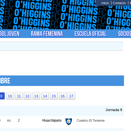
Inicio
Contacto
bol Joven
Rama Femenina
Escuela Oficial
Socio
ibre
9
10
11
12
13
14
15
16
17
Jornada 9
0
vs.
2
Huachipato
Codelco El Teniente