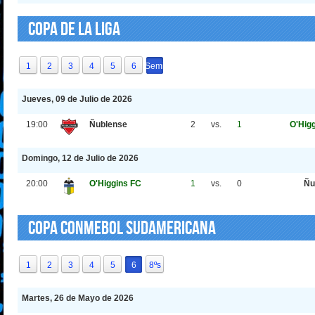
Copa de La Liga
1
2
3
4
5
6
Semi
Jueves, 09 de Julio de 2026
19:00
Ñublense
2
vs.
1
O'Hig
Domingo, 12 de Julio de 2026
20:00
O'Higgins FC
1
vs.
0
Ñu
Copa CONMEBOL Sudamericana
1
2
3
4
5
6
8ºs
Martes, 26 de Mayo de 2026