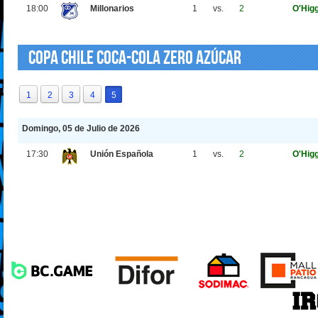
18:00
Millonarios
1
vs.
2
O'Hig
Copa Chile Coca-Cola Zero Azúcar
1
2
3
4
5
Domingo, 05 de Julio de 2026
17:30
Unión Española
1
vs.
2
O'Hig