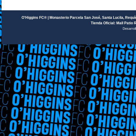
O'Higgins FC® | Monasterio Parcela San José, Santa Lucila, Requín
Tienda Oficial: Mall Patio 
Desarrol