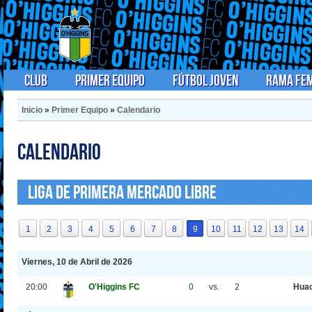
Club
Primer Equipo
Fútbol Joven
Rama Fe
Inicio
»
Primer Equipo
»
Calendario
Calendario
Liga de Primera Mercado Libre
1
2
3
4
5
6
7
8
9
10
11
12
13
14
Viernes, 10 de Abril de 2026
20:00
O'Higgins FC
0
vs.
2
Huac