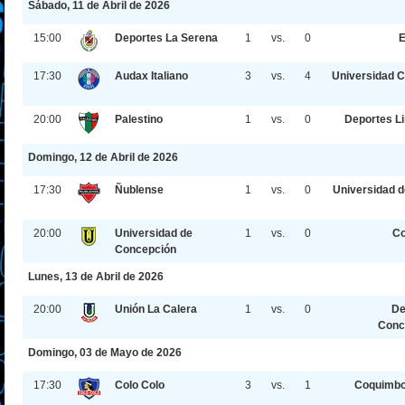
Sábado, 11 de Abril de 2026
15:00
Deportes La Serena
1
vs.
0
E
17:30
Audax Italiano
3
vs.
4
Universidad C
20:00
Palestino
1
vs.
0
Deportes L
Domingo, 12 de Abril de 2026
17:30
Ñublense
1
vs.
0
Universidad d
20:00
Universidad de
1
vs.
0
Co
Concepción
Lunes, 13 de Abril de 2026
20:00
Unión La Calera
1
vs.
0
De
Conc
Domingo, 03 de Mayo de 2026
17:30
Colo Colo
3
vs.
1
Coquimbo