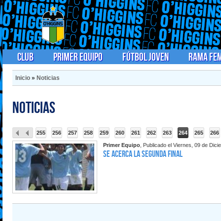
Club
Primer Equipo
Fútbol Joven
Rama Fe
Inicio
»
Noticias
Noticias
255
256
257
258
259
260
261
262
263
264
265
266
Primer Equipo
, Publicado el Viernes, 09 de Dic
Se acerca la segunda final