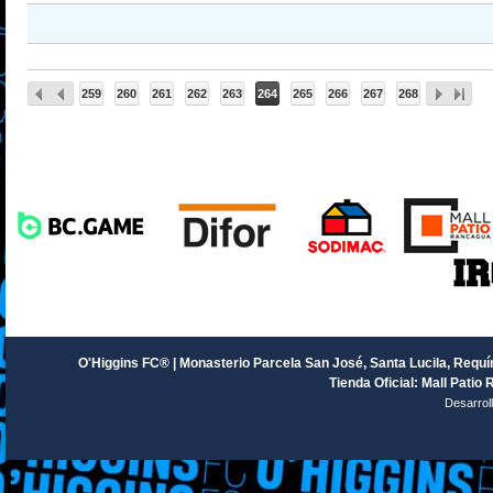
259
260
261
262
263
264
265
266
267
268
O'Higgins FC® | Monasterio Parcela San José, Santa Lucila, Requín
Tienda Oficial: Mall Patio 
Desarrol