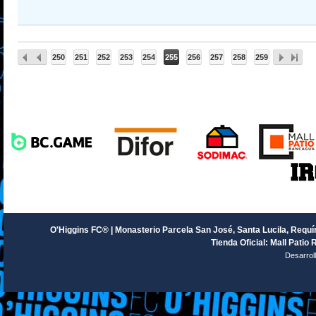
250
251
252
253
254
255
256
257
258
259
O'Higgins FC® | Monasterio Parcela San José, Santa Lucila, Requín
Tienda Oficial: Mall Patio 
Desarrol