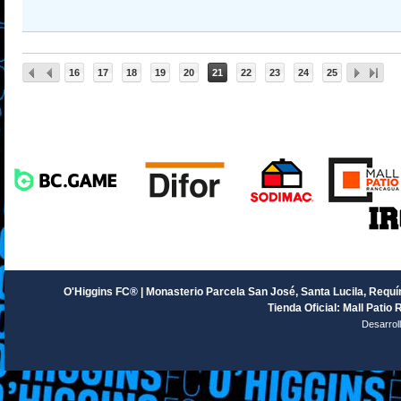
16
17
18
19
20
21
22
23
24
25
O'Higgins FC® | Monasterio Parcela San José, Santa Lucila, Requín
Tienda Oficial: Mall Patio 
Desarrol