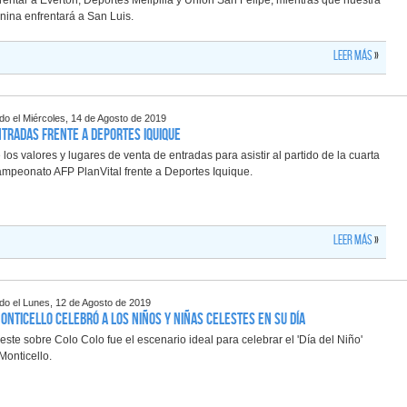
entar a Everton, Deportes Melipilla y Unión San Felipe, mientras que nuestra
na enfrentará a San Luis.
Leer más
»
ado el Miércoles, 14 de Agosto de 2019
ntradas frente a Deportes Iquique
 los valores y lugares de venta de entradas para asistir al partido de la cuarta
ampeonato AFP PlanVital frente a Deportes Iquique.
Leer más
»
ado el Lunes, 12 de Agosto de 2019
nticello celebró a los niños y niñas celestes en su día
eleste sobre Colo Colo fue el escenario ideal para celebrar el 'Día del Niño'
Monticello.