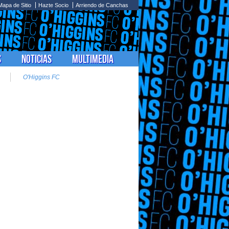
Mapa de Sitio
Hazte Socio
Arriendo de Canchas
s
Noticias
Multimedia
O'Higgins FC