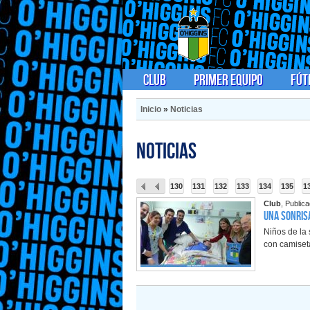
Club
Primer Equipo
Fút
Inicio
»
Noticias
Noticias
130
131
132
133
134
135
1
Club
, Public
Una sonris
Niños de la 
con camiset