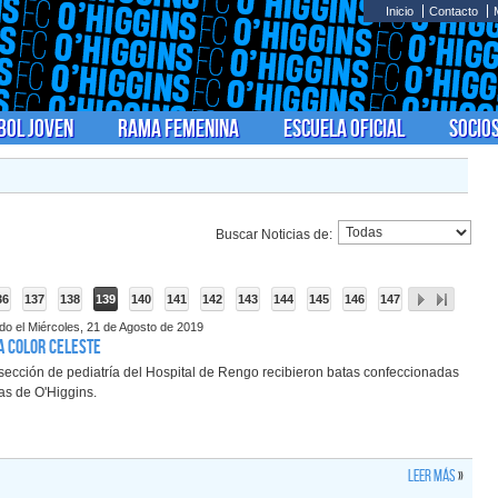
Inicio
Contacto
bol Joven
Rama Femenina
Escuela Oficial
Socio
Buscar Noticias de:
36
137
138
139
140
141
142
143
144
145
146
147
ado el Miércoles, 21 de Agosto de 2019
a color celeste
sección de pediatría del Hospital de Rengo recibieron batas confeccionadas
as de O'Higgins.
Leer más
»