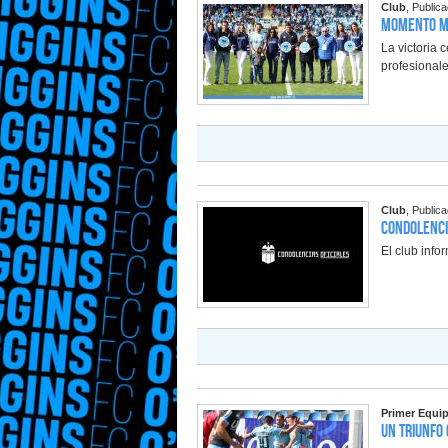
Club
, Public
Momento Mo
La victoria 
profesionale
Club
, Public
Condolenci
El club info
Primer Equi
Un triunfo