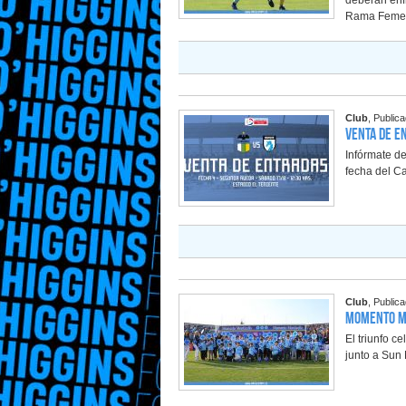
deberán enfr
Rama Femeni
Club
, Public
Venta de e
Infórmate de
fecha del C
Club
, Public
Momento Mo
El triunfo c
junto a Sun 