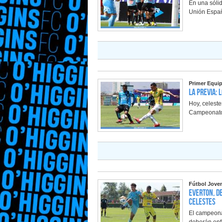
En una sólid
Unión Españ
Primer Equi
La Previa: 
Hoy, celeste
Campeonato 
Fútbol Jove
Everton, De
celestes
El campeona