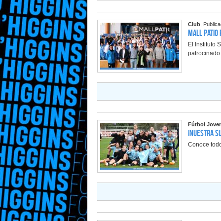
Club
, Public
Mall Patio
El Institut
patrocinado
Fútbol Jove
¡Nuestra S
Conoce todos