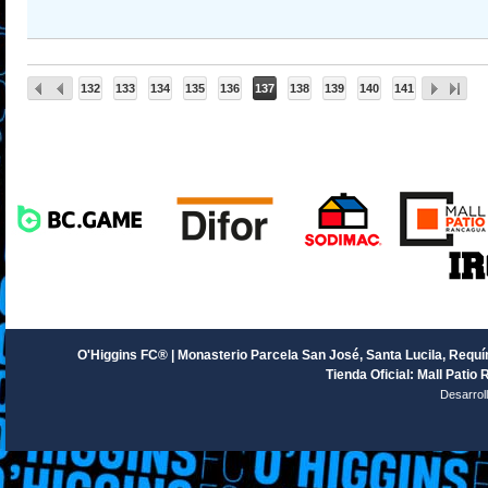
132
133
134
135
136
137
138
139
140
141
O'Higgins FC® | Monasterio Parcela San José, Santa Lucila, Requín
Tienda Oficial: Mall Patio 
Desarrol